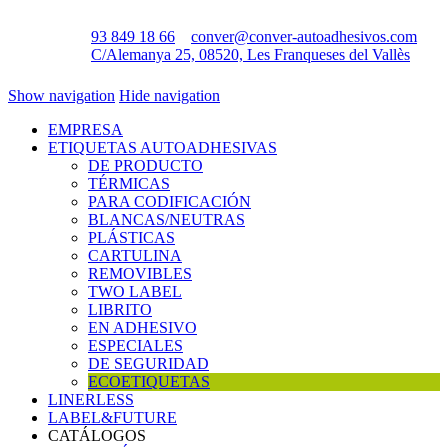
93 849 18 66
conver@conver-autoadhesivos.com
C/Alemanya 25, 08520, Les Franqueses del Vallès
Show navigation
Hide navigation
EMPRESA
ETIQUETAS AUTOADHESIVAS
DE PRODUCTO
TÉRMICAS
PARA CODIFICACIÓN
BLANCAS/NEUTRAS
PLÁSTICAS
CARTULINA
REMOVIBLES
TWO LABEL
LIBRITO
EN ADHESIVO
ESPECIALES
DE SEGURIDAD
ECOETIQUETAS
LINERLESS
LABEL&FUTURE
CATÁLOGOS