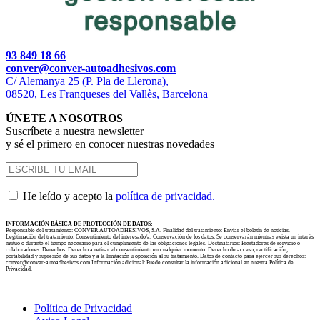
93 849 18 66
conver@conver-autoadhesivos.com
C/ Alemanya 25 (P. Pla de Llerona),
08520, Les Franqueses del Vallès, Barcelona
ÚNETE A NOSOTROS
Suscríbete a nuestra newsletter
y sé el primero en conocer nuestras novedades
He leído y acepto la
política de privacidad.
INFORMACIÓN BÁSICA DE PROTECCIÓN DE DATOS:
Responsable del tratamiento: CONVER AUTOADHESIVOS, S.A. Finalidad del tratamiento: Enviar el boletín de noticias.
Legitimación del tratamiento: Consentimiento del interesado/a. Conservación de los datos: Se conservarán mientras exista un interés
mutuo o durante el tiempo necesario para el cumplimiento de las obligaciones legales. Destinatarios: Prestadores de servicio o
colaboradores. Derechos: Derecho a retirar el consentimiento en cualquier momento. Derecho de acceso, rectificación,
portabilidad y supresión de sus datos y a la limitación u oposición al su tratamiento. Datos de contacto para ejercer sus derechos:
conver@conver-autoadhesivos.com Información adicional: Puede consultar la información adicional en nuestra Política de
Privacidad.
Política de Privacidad