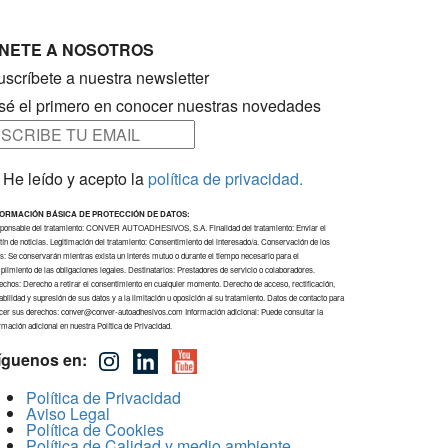
NETE A NOSOTROS
uscríbete a nuestra newsletter
 sé el primero en conocer nuestras novedades
He leído y acepto la
política de privacidad.
FORMACIÓN BÁSICA DE PROTECCIÓN DE DATOS:
ponsable del tratamiento: CONVER AUTOADHESIVOS, S.A. Finalidad del tratamiento: Enviar el
tín de noticias. Legitimación del tratamiento: Consentimiento del interesado/a. Conservación de los
s: Se conservarán mientras exista un interés mutuo o durante el tiempo necesario para el
limiento de las obligaciones legales. Destinatarios: Prestadores de servicio o colaboradores.
chos: Derecho a retirar el consentimiento en cualquier momento. Derecho de acceso, rectificación,
abilidad y supresión de sus datos y a la limitación u oposición al su tratamiento. Datos de contacto para
rcer sus derechos: conver@conver-autoadhesivos.com Información adicional: Puede consultar la
rmación adicional en nuestra Política de Privacidad.
íguenos en:
Política de Privacidad
Aviso Legal
Política de Cookies
Política de Calidad y medio ambiente