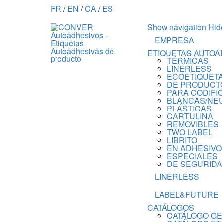
FR
/
EN
/
CA
/
ES
Show navigation
Hid
EMPRESA
ETIQUETAS AUTOA
TÉRMICAS
LINERLESS
ECOETIQUET
DE PRODUCT
PARA CODIFI
BLANCAS/NE
PLÁSTICAS
CARTULINA
REMOVIBLES
TWO LABEL
LIBRITO
EN ADHESIVO
ESPECIALES
DE SEGURID
LINERLESS
LABEL&FUTURE
CATÁLOGOS
CATÁLOGO G