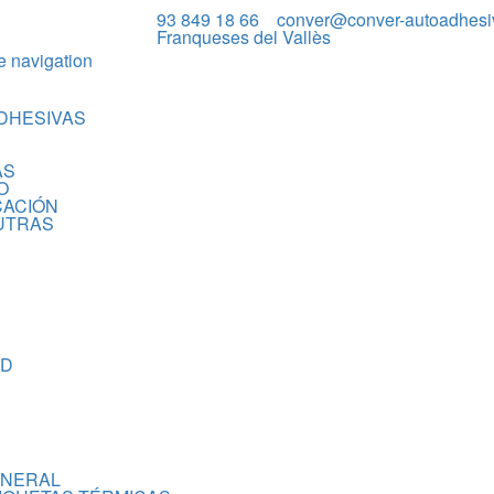
93 849 18 66
conver@conver-autoadhesi
Franqueses del Vallès
e navigation
DHESIVAS
AS
O
CACIÓN
UTRAS
AD
ENERAL