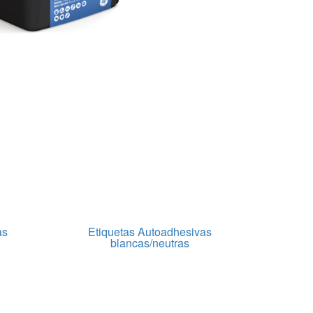
as
Etiquetas Autoadhesivas
blancas/neutras