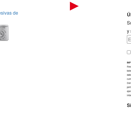
Ú
S
y
IN
Res
bole
dato
cump
Dere
port
eje
info
S