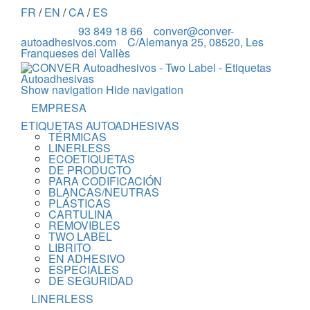
FR
/
EN
/
CA
/
ES
93 849 18 66
conver@conver-
autoadhesivos.com
C/Alemanya 25, 08520, Les
Franqueses del Vallès
Show navigation
Hide navigation
EMPRESA
ETIQUETAS AUTOADHESIVAS
TÉRMICAS
LINERLESS
ECOETIQUETAS
DE PRODUCTO
PARA CODIFICACIÓN
BLANCAS/NEUTRAS
PLÁSTICAS
CARTULINA
REMOVIBLES
TWO LABEL
LIBRITO
EN ADHESIVO
ESPECIALES
DE SEGURIDAD
LINERLESS