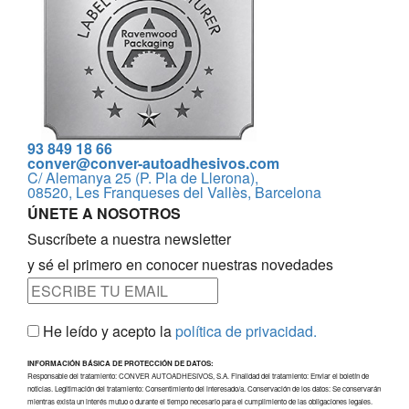
93 849 18 66
conver@conver-autoadhesivos.com
C/ Alemanya 25 (P. Pla de Llerona),
08520, Les Franqueses del Vallès, Barcelona
ÚNETE A NOSOTROS
Suscríbete a nuestra newsletter
y sé el primero en conocer nuestras novedades
He leído y acepto la
política de privacidad.
INFORMACIÓN BÁSICA DE PROTECCIÓN DE DATOS:
Responsable del tratamiento: CONVER AUTOADHESIVOS, S.A. Finalidad del tratamiento: Enviar el boletín de
noticias. Legitimación del tratamiento: Consentimiento del interesado/a. Conservación de los datos: Se conservarán
mientras exista un interés mutuo o durante el tiempo necesario para el cumplimiento de las obligaciones legales.