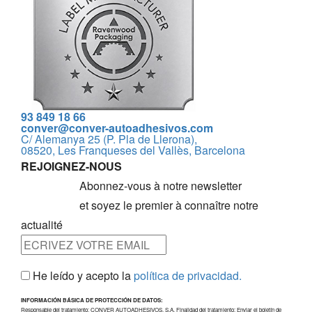
93 849 18 66
conver@conver-autoadhesivos.com
C/ Alemanya 25 (P. Pla de Llerona),
08520, Les Franqueses del Vallès, Barcelona
REJOIGNEZ-NOUS
Abonnez-vous à notre newsletter
et soyez le premier à connaître notre
actualité
He leído y acepto la
política de privacidad.
INFORMACIÓN BÁSICA DE PROTECCIÓN DE DATOS:
Responsable del tratamiento: CONVER AUTOADHESIVOS, S.A. Finalidad del tratamiento: Enviar el boletín de