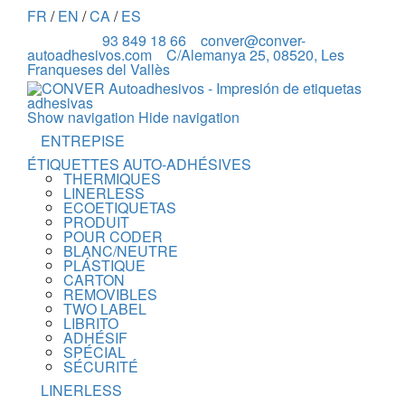
FR
/
EN
/
CA
/
ES
93 849 18 66
conver@conver-
autoadhesivos.com
C/Alemanya 25, 08520, Les
Franqueses del Vallès
Show navigation
Hide navigation
ENTREPISE
ÉTIQUETTES AUTO-ADHÉSIVES
THERMIQUES
LINERLESS
ECOETIQUETAS
PRODUIT
POUR CODER
BLANC/NEUTRE
PLÁSTIQUE
CARTON
REMOVIBLES
TWO LABEL
LIBRITO
ADHÉSIF
SPÉCIAL
SÉCURITÉ
LINERLESS