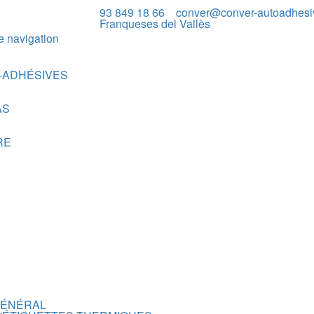
93 849 18 66
conver@conver-autoadhesi
Franqueses del Vallès
e navigation
-ADHÉSIVES
AS
RE
GÉNÉRAL