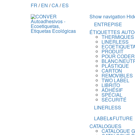
FR
/
EN
/
CA
/
ES
Show navigation
Hid
ENTREPISE
ÉTIQUETTES AUTO
THERMIQUES
LINERLESS
ECOETIQUET
PRODUIT
POUR CODER
BLANC/NEUT
PLÁSTIQUE
CARTON
REMOVIBLES
TWO LABEL
LIBRITO
ADHÉSIF
SPÉCIAL
SÉCURITÉ
LINERLESS
LABEL&FUTURE
CATALOGUES
CATALOGUE 