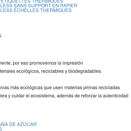
'ÉTIQUETTES THERMIQUES
ERLESS SANS SUPPORT EN PAPIER
NERLESS ÉCHELLES THERMIQUES
s
iente, por eso promovemos la impresión
eriales ecológicos, reciclables y biodegradables.
esivas más ecológicas que usen materias primas recicladas
fera y cuidar el ecosistema, además de reforzar la autenticidad
AÑA DE AZÚCAR
S