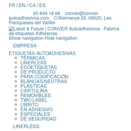
FR
/
EN
/
CA
/
ES
93 849 18 66
conver@conver-
autoadhesivos.com
C/Alemanya 25, 08520, Les
Franqueses del Vallès
Show navigation
Hide navigation
EMPRESA
ETIQUETAS AUTOADHESIVAS
TÉRMICAS
LINERLESS
ECOETIQUETAS
DE PRODUCTO
PARA CODIFICACIÓN
BLANCAS/NEUTRAS
PLÁSTICAS
CARTULINA
REMOVIBLES
TWO LABEL
LIBRITO
EN ADHESIVO
ESPECIALES
DE SEGURIDAD
LINERLESS