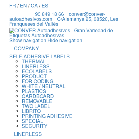
FR
/
EN
/
CA
/
ES
93 849 18 66
conver@conver-
autoadhesivos.com
C/Alemanya 25, 08520, Les
Franqueses del Vallès
Show navigation
Hide navigation
COMPANY
SELF-ADHESIVE LABELS
THERMAL
LINERLESS
ECOLABELS
PRODUCT
FOR CODING
WHITE / NEUTRAL
PLASTICS
CARDBOARD
REMOVABLE
TWO LABEL
LIBRITO
PRINTING ADHESIVE
SPECIAL
SECURITY
LINERLESS